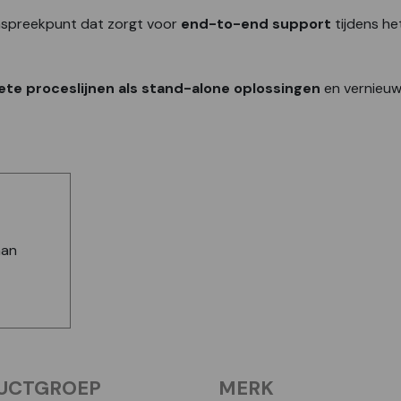
anspreekpunt dat zorgt voor
end-to-end support
tijdens he
te proceslijnen als stand-alone oplossingen
en vernieuw
aan
UCTGROEP
MERK