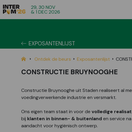
29, 30 NOV
& 1 DEC 2026
EXPOSANTENLIJST
Ontdek de beurs
Exposantenlijst
CONST
CONSTRUCTIE BRUYNOOGHE
Constructie Bruynooghe uit Staden realiseert al m
voedingverwerkende industrie en versmarkt.
Ons eigen team staat in voor de
volledige realisat
bij
klanten in binnen- & buitenland
en service na
aandacht voor hygiënisch ontwerp.