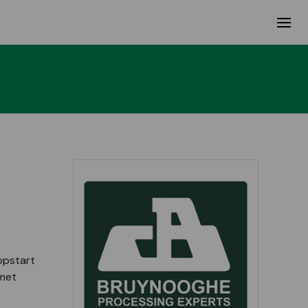
opstart
met