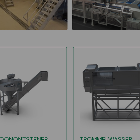
LOONONTSTENER
TROMMELWASSER