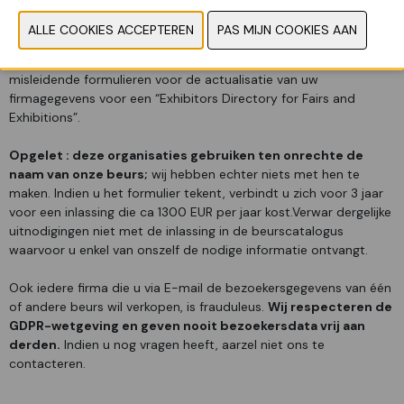
International Fairs, International Fairs Directory, aanbod voor
bezoekersgegevens …
Mogelijks ontvangt u van één van bovenstaande firma’s
misleidende formulieren voor de actualisatie van uw
firmagegevens voor een “Exhibitors Directory for Fairs and
Exhibitions”.
Opgelet : deze organisaties gebruiken ten onrechte de
naam van onze beurs;
wij hebben echter niets met hen te
maken. Indien u het formulier tekent, verbindt u zich voor 3 jaar
voor een inlassing die ca 1300 EUR per jaar kost.Verwar dergelijke
uitnodigingen niet met de inlassing in de beurscatalogus
waarvoor u enkel van onszelf de nodige informatie ontvangt.
Ook iedere firma die u via E-mail de bezoekersgegevens van één
of andere beurs wil verkopen, is frauduleus.
Wij respecteren de
GDPR-wetgeving en geven nooit bezoekersdata vrij aan
derden.
Indien u nog vragen heeft, aarzel niet ons te
contacteren.