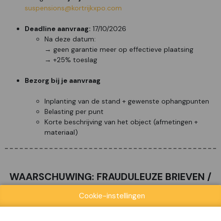
suspensions@kortrijkxpo.com
Deadline aanvraag:
17/10/2026
Na deze datum:
→ geen garantie meer op effectieve plaatsing
→ +25% toeslag
Bezorg bij je aanvraag
Inplanting van de stand + gewenste ophangpunten
Belasting per punt
Korte beschrijving van het object (afmetingen +
materiaal)
WAARSCHUWING: FRAUDULEUZE BRIEVEN /
EMAILS
Cookie-instellingen
Fair Expo, Fairguide, Expo-Guide, Construct Data, Event-Fair,