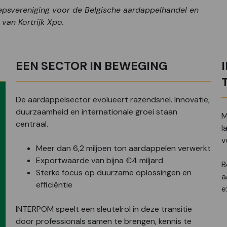
oepsvereniging voor de Belgische aardappelhandel en
 van Kortrijk Xpo.
EEN SECTOR IN BEWEGING
De aardappelsector evolueert razendsnel. Innovatie,
duurzaamheid en internationale groei staan
M
centraal.
l
v
Meer dan 6,2 miljoen ton aardappelen verwerkt
Exportwaarde van bijna €4 miljard
B
Sterke focus op duurzame oplossingen en
a
efficiëntie
e
INTERPOM speelt een sleutelrol in deze transitie
door professionals samen te brengen, kennis te