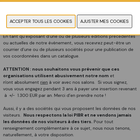
FRAUDULEUX
Fair Expo, FAIRGuide, Expo-Guide ou Construct Data,
INTERNATIONAL FAIRS DIRECTORY, les données de nos visiteurs.
En tant qu’exposant d’une ou de plusieurs éditions précédentes
ou actuelles de notre événement, vous recevrez peut-être un
courrier d’une ou de plusieurs sociétés pour une publication de
vos coordonnées dans un catalogue.
ATTENTION : nous souhaitons vous prévenir que ces
organisations utilisent abusivement notre nom
et
n'ont absolument
rien
à voir avec nos salons. Si vous signez,
vous vous engagez pendant 3 ans à payer une insertion revenant
à +/- 1.300 EUR par an. Merci d’en prendre note !
Aussi, il y a des sociétés qui vous proposent les données de nos
visiteurs.
Nous respectons la loi PIBR et ne vendons jamais
les données de nos visiteurs à des tiers.
Pour tout
renseignement complémentaire à ce sujet, nous nous tenons,
naturellement, à votre disposition.