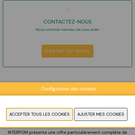
CONTACTEZ-NOUS
Nous sommes heureux de vous aider
CONTACTEZ-NOUS
Configuration des cookies
INTERPOM est le salon professionnel indoor le plus spécialisé
pour le secteur des pommes de terre en Europe
où toute la
chaîne est représentée: de la culture à la transformation
et la commercialisation
.
INTERPOM présente une offre particulièrement complète de