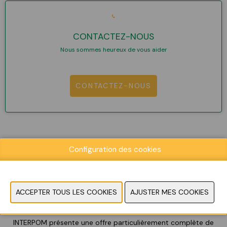
CONTACTEZ-NOUS
Nous sommes heureux de vous aider
CONTACTEZ-NOUS
Configuration des cookies
INTERPOM est le salon professionnel indoor le plus spécialisé
pour le secteur des pommes de terre en Europe
où toute la
chaîne est représentée: de la culture à la transformation
et la commercialisation
.
INTERPOM présente une offre particulièrement complète de