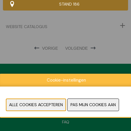
STAND 186
WEBSITE CATALOGUS
VORIGE
VOLGENDE
Cookie-instellingen
Exposantenlijst
Praktische informatie
Contact
Pers- en beeldmateriaal
FAQ