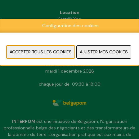
Location
Kortrijk Xpo
Configuration des cookies
Doorniksesteenweg 216
8500 Kortrijk
INFORMATION PRATIQUE
dimanche 29 novembre 2026
lundi 30 novembre 2026
mardi 1 décembre 2026
chaque jour de 09:30 à 18:00
INTERPOM
est une initiative de Belgapom, l'organisation
professionnelle belge des négociants et des transformateurs de
la pomme de terre. L'organisation pratique est aux mains de