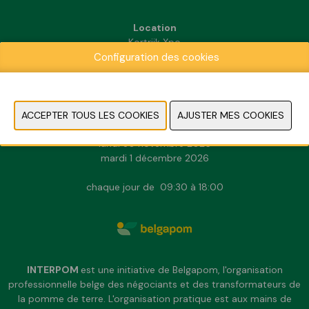
Location
Kortrijk Xpo
Configuration des cookies
Doorniksesteenweg 216
8500 Kortrijk
INFORMATION PRATIQUE
dimanche 29 novembre 2026
lundi 30 novembre 2026
mardi 1 décembre 2026
chaque jour de 09:30 à 18:00
INTERPOM
est une initiative de Belgapom, l'organisation
professionnelle belge des négociants et des transformateurs de
la pomme de terre. L'organisation pratique est aux mains de