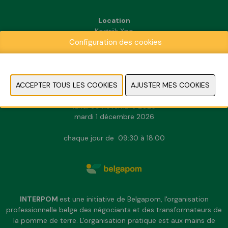
Location
Kortrijk Xpo
Configuration des cookies
Doorniksesteenweg 216
8500 Kortrijk
INFORMATION PRATIQUE
dimanche 29 novembre 2026
lundi 30 novembre 2026
mardi 1 décembre 2026
chaque jour de 09:30 à 18:00
INTERPOM
est une initiative de Belgapom, l'organisation
professionnelle belge des négociants et des transformateurs de
la pomme de terre. L'organisation pratique est aux mains de