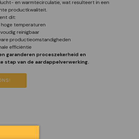
ucht- en warmtecirculatie, wat resulteert in een
nte productkwaliteit.
nt dit:
j hoge temperaturen
voudig reinigbaar
ware productieomstandigheden
ale efficiëntie
en garanderen proceszekerheid en
lke stap van de aardappelverwerking.
ONS!