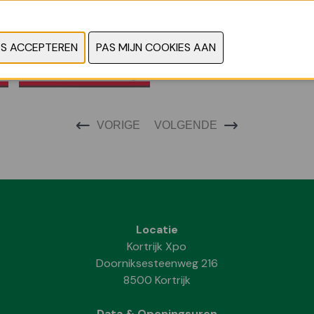
VORIGE
VOLGENDE
Locatie
Kortrijk Xpo
Doorniksesteenweg 216
8500 Kortrijk
Data & Openingsuren