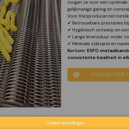
zorgen ze voor een optimale l
gelijkmatige garing en consta
Voor frietproducenten beteke
✔ Betrouwbare prestaties bi
✔ Hygiënisch ontwerp en een
✔ Lange levensduur onder z
✔ Minimale stilstand en maxim
Kortom: ESFO metaalband
consistente kwaliteit in e
CONTACTEER 
Cookie-instellingen