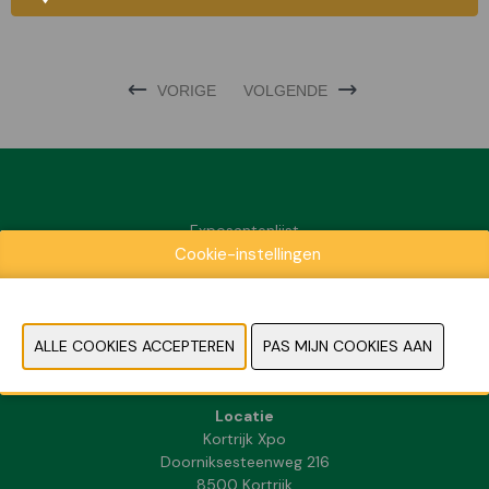
VORIGE
VOLGENDE
Exposantenlijst
Cookie-instellingen
Praktische informatie
Contact
Pers- en beeldmateriaal
FAQ
Locatie
Kortrijk Xpo
Doorniksesteenweg 216
8500 Kortrijk