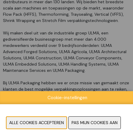
distributeurs in meer dan 130 landen. Wij bieden het breedste
scala aan machines en toepassingen op de markt, waaronder
Flow Pack (HFFS), Thermoforming, Traysealing, Vertical (VFFS),
Shrink Wrapping en Stretch Film verpakkingstechnologieën.
Wij maken deel uit van de industriële groep ULMA, een
gediversifieerde businessgroep met meer dan 4.000
medewerkers verdeeld over 9 bedrijfsonderdelen: ULMA
Advanced Forged Solutions, ULMA Agrícola, ULMA Architectural
Solutions, ULMA Construction, ULMA Conveyor Components,
ULMA Embedded Solutions, ULMA Handling Systems, ULMA
Maintenance Services en ULMA Packaging.
Bij ULMA Packaging hebben we er onze missie van gemaakt onze
klanten de best mogelijke verpakkingsoplossingen aan te reiken,
waarbij we naast aandacht voor de noden van hun productie
Cookie-instellingen
ook nadruk leggen op kwaliteit, bescherming van het product,
bewaring en duurzaamheid.