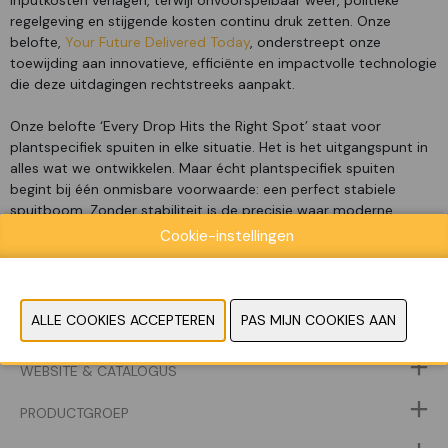
inputkosten verlagen, terwijl onvoorspelbaar weer, politieke
regelgeving en stijgende kosten continu druk zetten. Onze
belofte,
Your Future Delivered Today
, onderstreept onze
toewijding aan innovatieve, efficiënte en impactvolle technologie
die deze uitdagingen rechtstreeks aanpakt.
Onze belofte ‘Every Drop Hits the Right Spot’ staat voor
plantspecifiek spuiten in elke situatie. Het is het uitgangspunt in
alles wat we ontwikkelen. Maar écht plantspecifiek spuiten
begint bij één onmisbare voorwaarde: een perfect stabiele
spuitboom. Zonder stabiliteit is de precisie waar moderne
landbouw op draait simpelweg niet haalbaar. Daarom vormt
Cookie-instellingen
spuitboomstabiliteit de kern van onze spuittechnologie.
WEBSITE & CATALOGUS
PRODUCTGROEP