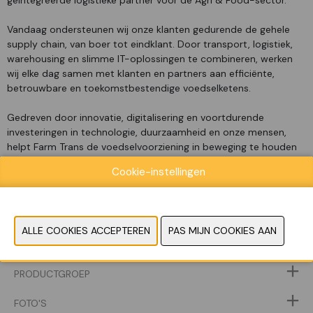
geïntegreerde logistieke partner voor de Agri & Food-sector.
Vandaag ondersteunen wij onze klanten gedurende de gehele
supply chain, van boer tot eindklant. Door transport, logistiek,
warehousing en slimme IT-oplossingen te combineren, werken
wij elke dag samen met klanten en partners aan efficiënte,
betrouwbare en toekomstbestendige voedselketens.
Gedreven door innovatie, digitalisering en voortdurende
investeringen in technologie, duurzaamheid en onze mensen,
helpt Farm Trans de voedselvoorziening in beweging te houden
binnen Europa en daarbuiten.
Cookie-instellingen
WEBSITE CATALOGUS
PRODUCTGROEP
FOTO'S