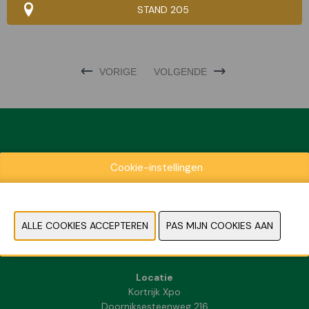
STAND 205
VORIGE
VOLGENDE
Exposantenlijst
Cookie-instellingen
Praktische informatie
Contact
Pers- en beeldmateriaal
FAQ
Locatie
Kortrijk Xpo
Doorniksesteenweg 216