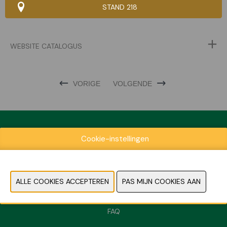
STAND 218
WEBSITE CATALOGUS
VORIGE
VOLGENDE
Cookie-instellingen
Exposantenlijst
Praktische informatie
Contact
Pers- en beeldmateriaal
FAQ