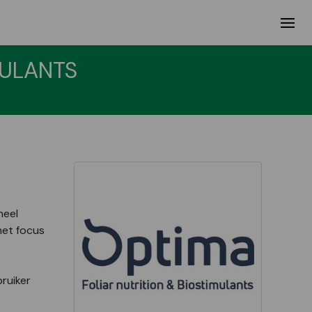
MULANTS
neel
met focus
ruiker