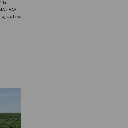
OR+,
MA LEAF-
ma, Optima