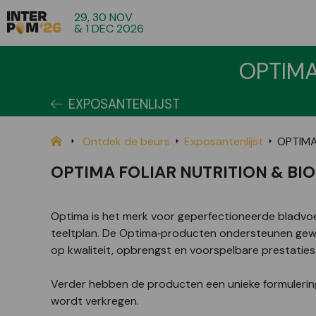
29, 30 NOV
& 1 DEC 2026
OPTIMA
EXPOSANTENLIJST
Ontdek de beurs
Exposantenlijst
OPTIMA
OPTIMA FOLIAR NUTRITION & BI
Optima is het merk voor geperfectioneerde bladvoe
teeltplan. De Optima‑producten ondersteunen gewas
op kwaliteit, opbrengst en voorspelbare prestaties
Verder hebben de producten een unieke formulerin
wordt verkregen.