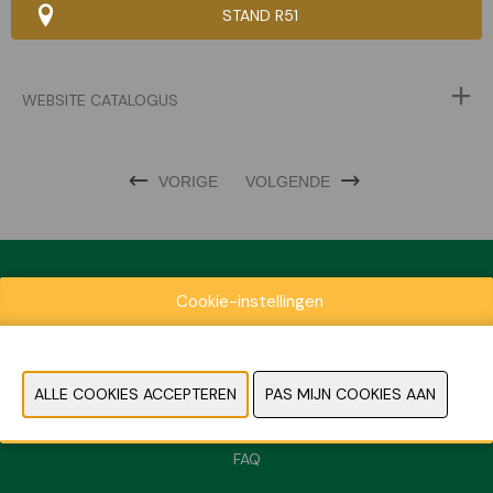
STAND R51
WEBSITE CATALOGUS
VORIGE
VOLGENDE
Cookie-instellingen
Exposantenlijst
Praktische informatie
Contact
Pers- en beeldmateriaal
FAQ