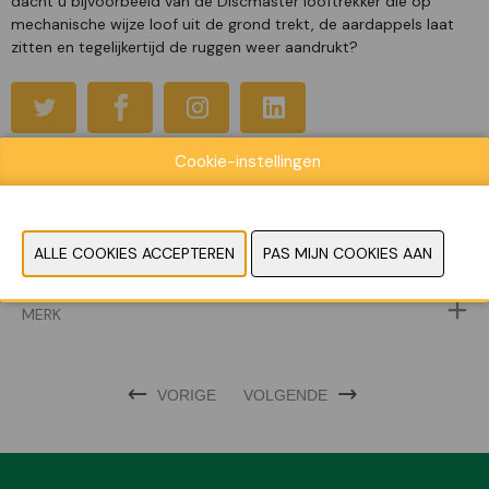
dacht u bijvoorbeeld van de Discmaster looftrekker die op
mechanische wijze loof uit de grond trekt, de aardappels laat
zitten en tegelijkertijd de ruggen weer aandrukt?
Cookie-instellingen
WEBSITE CATALOGUS
PRODUCTGROEP
FOTO'S
MERK
VORIGE
VOLGENDE