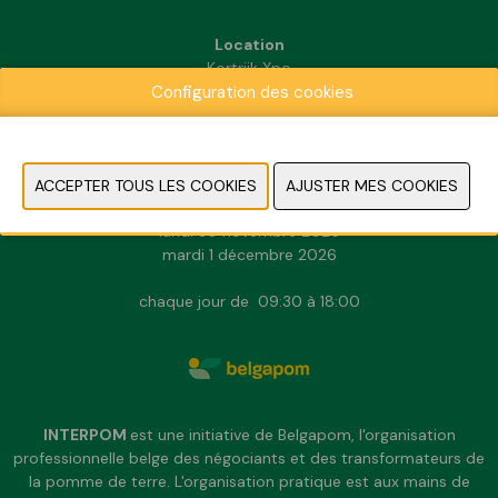
Location
Kortrijk Xpo
Configuration des cookies
Doorniksesteenweg 216
8500 Kortrijk
INFORMATION PRATIQUE
dimanche 29 novembre 2026
lundi 30 novembre 2026
mardi 1 décembre 2026
chaque jour de 09:30 à 18:00
INTERPOM
est une initiative de Belgapom, l'organisation
professionnelle belge des négociants et des transformateurs de
la pomme de terre. L'organisation pratique est aux mains de