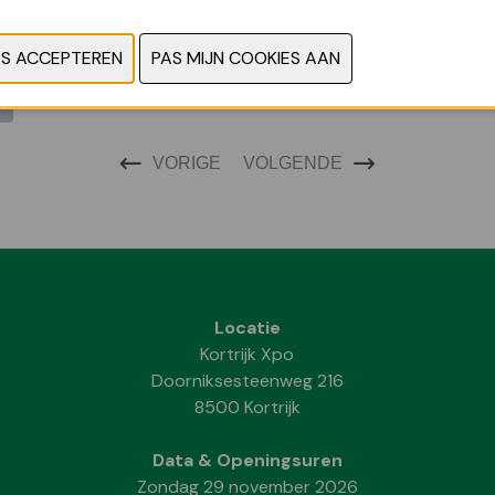
CONTACTEER 
VORIGE
VOLGENDE
Locatie
Kortrijk Xpo
Doorniksesteenweg 216
8500 Kortrijk
Data & Openingsuren
Zondag 29 november 2026