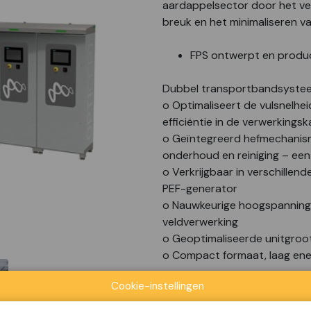
aardappelsector door het ve
breuk en het minimaliseren va
FPS ontwerpt en produ
Dubbel transportbandsyste
o Optimaliseert de vulsnelhe
efficiëntie in de verwerkings
o Geïntegreerd hefmechanis
onderhoud en reiniging – een
o Verkrijgbaar in verschillen
PEF-generator
o Nauwkeurige hoogspannings
veldverwerking
o Geoptimaliseerde unitgroo
o Compact formaat, laag ener
Cookie-instellingen