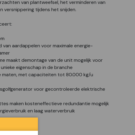
rzachten van plantweefsel, het verminderen van
n versnippering tijdens het snijden.
ceert:
em
id van aardappelen voor maximale energie-
kamer
me maakt demontage van de unit mogelijk voor
 unieke eigenschap in de branche
de maten, met capaciteiten tot 80.000 kg/u
golfgenerator voor gecontroleerde elektrische
ttes maken kosteneffectieve redundantie mogelijk
gieverbruik en laag waterverbruik