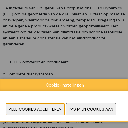
De ingenieurs van FPS gebruiken Computational Fluid Dynamics
(CFD) om de geometrie van de olie-inlaat en -uitlaat op maat te
ontwerpen, waardoor de olieverdeling, temperatuurregeling (ΔT)
en de algehele productkwaliteit worden geoptimaliseerd. Het
systeem omvat vier fasen van oliefiltratie om schone retourolie
en een superieure consistentie van het eindproduct te
garanderen.
FPS ontwerpt en produceert:
o Complete frietsystemen
(Inclusief tweetrapsfriteuses, meertraps oliefiltratie,
Cookie-instellingen
circulatiepompen, warmtewisselaars, leidingen met kleppen,
ondersteuningsconstructies en loopbruggen)
o Viertraps oliefiltratie
(Prietfilter, hydrocycloon, Sweco vibratiefilter en papierfilter voor
uitzonderlijke oliehelderheid)
o De grootste friteuses ter wereld
(Inclusief friteusesystemen van 3 en 3,6 meter breed)
o Beschermde CIP-systeemsproeiers