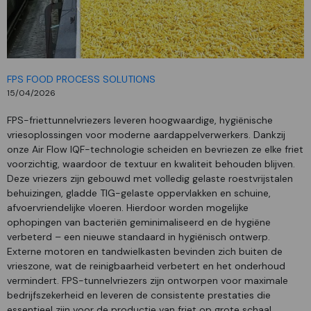
FPS FOOD PROCESS SOLUTIONS
15/04/2026
FPS-friettunnelvriezers leveren hoogwaardige, hygiënische
vriesoplossingen voor moderne aardappelverwerkers. Dankzij
onze Air Flow IQF-technologie scheiden en bevriezen ze elke friet
voorzichtig, waardoor de textuur en kwaliteit behouden blijven.
Deze vriezers zijn gebouwd met volledig gelaste roestvrijstalen
behuizingen, gladde TIG-gelaste oppervlakken en schuine,
afvoervriendelijke vloeren. Hierdoor worden mogelijke
ophopingen van bacteriën geminimaliseerd en de hygiëne
verbeterd – een nieuwe standaard in hygiënisch ontwerp.
Externe motoren en tandwielkasten bevinden zich buiten de
vrieszone, wat de reinigbaarheid verbetert en het onderhoud
vermindert. FPS-tunnelvriezers zijn ontworpen voor maximale
bedrijfszekerheid en leveren de consistente prestaties die
essentieel zijn voor de productie van friet op grote schaal.