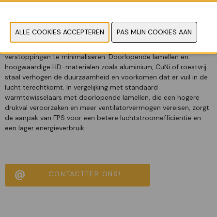
geoptimaliseerde lamellenafstand met sequentiële ontdooiing
werken samen om het energieverbruik te verminderen en een
consistente vriesprestatie te behouden.
Het FPS-spoelontwerp is voorzien van variabele lamellenafstand
om ijsvorming te verminderen, de luchtstroom te behouden en
verstoppingen te minimaliseren. Doorlopende lamellen en
hoogwaardige HD-materialen zoals aluminium, CuNi of roestvrij
staal verhogen de duurzaamheid en voorkomen dat er vuil in de
lucht terechtkomt. In vergelijking met standaard
warmtewisselaars met doorlopende lamellen, die een hogere
drukval veroorzaken en meer ventilatorvermogen vereisen, zorgt
de aanpak van FPS voor een betere luchtstroomefficiëntie en
een lager energieverbruik.
CONTACTEER ONS!