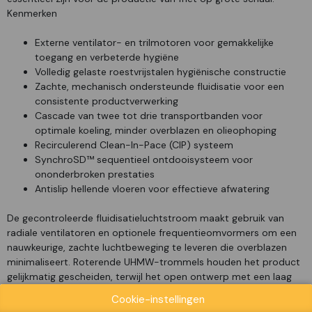
Kenmerken
Externe ventilator- en trilmotoren voor gemakkelijke
toegang en verbeterde hygiëne
Volledig gelaste roestvrijstalen hygiënische constructie
Zachte, mechanisch ondersteunde fluidisatie voor een
consistente productverwerking
Cascade van twee tot drie transportbanden voor
optimale koeling, minder overblazen en olieophoping
Recirculerend Clean-In-Pace (CIP) systeem
SynchroSD™ sequentieel ontdooisysteem voor
ononderbroken prestaties
Antislip hellende vloeren voor effectieve afwatering
De gecontroleerde fluidisatieluchtstroom maakt gebruik van
radiale ventilatoren en optionele frequentieomvormers om een ​​
nauwkeurige, zachte luchtbeweging te leveren die overblazen
minimaliseert. Roterende UHMW-trommels houden het product
gelijkmatig gescheiden, terwijl het open ontwerp met een laag
oppervlak en minimale schotten de hygiëne verbeteren en de
Cookie-instellingen
reiniging vereenvoudigen. Efficiënte luchtstroom, lage drukval en