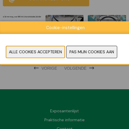
Cookie-instellingen
VORIGE
VOLGENDE
Exposantenlijst
Praktische informatie
Contact