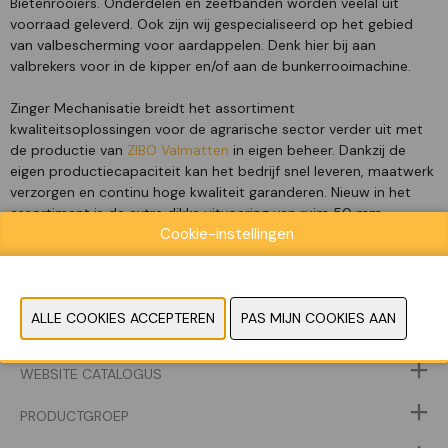
Bietenrooiers. Onderdelen en zeefbanden worden veelal uit
voorraad geleverd. Ook zijn wij gespecialiseerd op het gebied
van valbescherming voor aardappelen. Denk hier bij aan
valbrekers voor in de kipper en/of aan de bunkerrooimachine.
Zinger Mechanisatie breidt het assortiment
kwaliteitsoplossingen voor de agrarische sector verder uit met
de productie van
ZIBO Valmatten
in eigen beheer. Dankzij de
eigen productiecapaciteit kan het bedrijf snel leveren, maatwerk
verzorgen en continu hoge kwaliteit garanderen. Nieuw in het
assortiment is de extra dikke uitvoering van ruim 50 mm,
Cookie-instellingen
ontwikkeld voor optimale bescherming van kwetsbare gewassen
tijdens transport.
WEBSITE CATALOGUS
PRODUCTGROEP