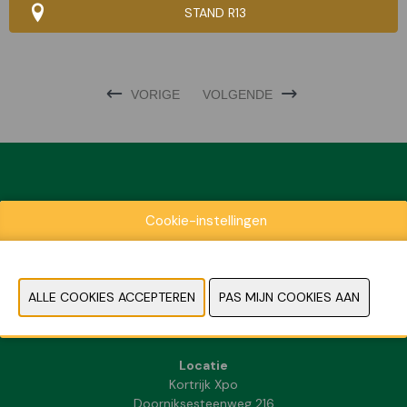
STAND R13
VORIGE
VOLGENDE
Exposantenlijst
Cookie-instellingen
Praktische informatie
Contact
Pers- en beeldmateriaal
FAQ
Locatie
Kortrijk Xpo
Doorniksesteenweg 216