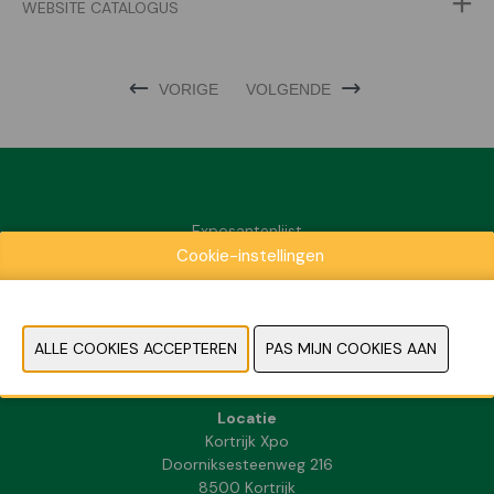
WEBSITE CATALOGUS
VORIGE
VOLGENDE
Exposantenlijst
Cookie-instellingen
Praktische informatie
Contact
Pers- en beeldmateriaal
FAQ
Locatie
Kortrijk Xpo
Doorniksesteenweg 216
8500 Kortrijk