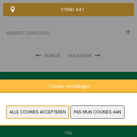
STAND 447
WEBSITE CATALOGUS
VORIGE
VOLGENDE
Cookie-instellingen
Exposantenlijst
Praktische informatie
Contact
Pers- en beeldmateriaal
FAQ