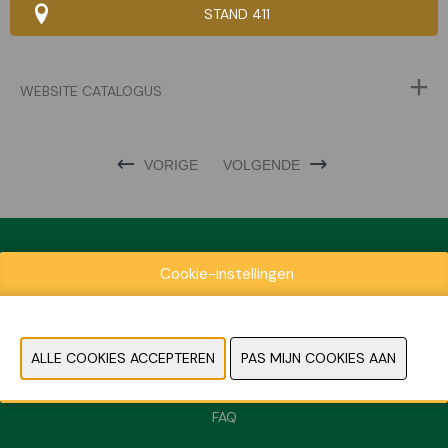
STAND 411
WEBSITE CATALOGUS
VORIGE
VOLGENDE
Cookie-instellingen
Exposantenlijst
Praktische informatie
Contact
Pers- en beeldmateriaal
FAQ