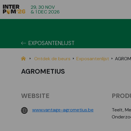
29, 30 NOV
& 1 DEC 2026
EXPOSANTENLIJST
Ontdek de beurs
Exposantenlijst
AGROM
AGROMETIUS
WEBSITE
PROD
www.vantage-agrometius.be
Teelt, M
Onderzoe