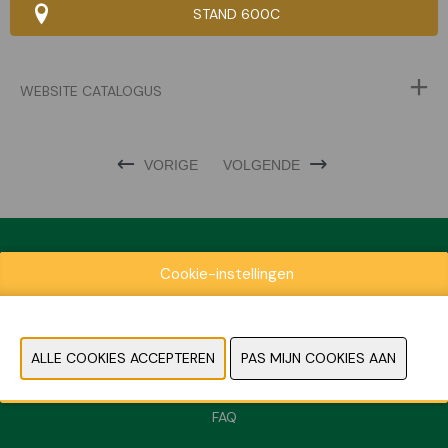
STAND 600C
WEBSITE CATALOGUS
VORIGE
VOLGENDE
Cookie-instellingen
Exposantenlijst
Praktische informatie
Contact
Pers- en beeldmateriaal
FAQ