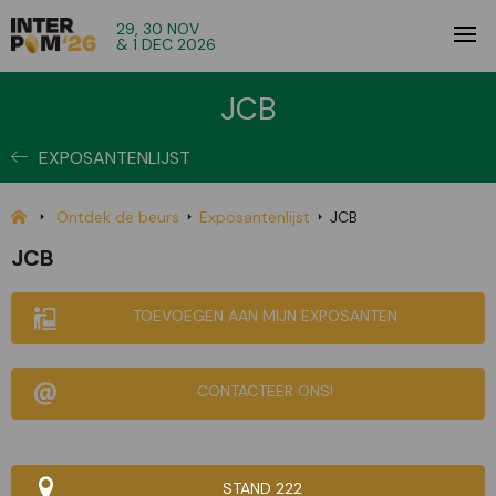
29, 30 NOV
& 1 DEC 2026
JCB
EXPOSANTENLIJST
Ontdek de beurs
Exposantenlijst
JCB
JCB
TOEVOEGEN AAN MIJN EXPOSANTEN
CONTACTEER ONS!
STAND 222