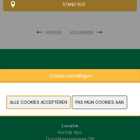
STAND R25
VORIGE
VOLGENDE
Exposantenlijst
Cookie-instellingen
Praktische informatie
Contact
Pers- en beeldmateriaal
FAQ
Locatie
Kortrijk Xpo
Doorniksesteenweg 216