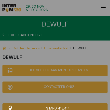
29, 30 NOV
& 1 DEC 2026
DEWULF
EXPOSANTENLIJST
Ontdek de beurs
Exposantenlijst
DEWULF
DEWULF
TOEVOEGEN AAN MIJN EXPOSANTEN
CONTACTEER ONS!
STAND 413;414