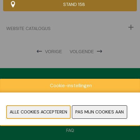
STAND 158
WEBSITE CATALOGUS
VORIGE
VOLGENDE
Cookie-instellingen
Exposantenlijst
Praktische informatie
Contact
Pers- en beeldmateriaal
FAQ