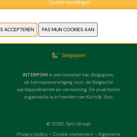
Cookie-instellingen
Zondag 29 november 2026
Maandag 30 november 2026
Dinsdag 1 december 2026
telkens van 09:30 tot 18:00
INTERPOM
is een initiatief van Belgapom,
de beroepsvereniging voor de Belgische
aardappelhandel en verwerking. De praktische
organisatie is in handen van Kortrijk Xpo.
© 2026, Xpo Group
Privacy policy
-
Cookie statement
-
Algemene