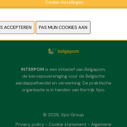
Cookie-instellingen
Zondag 29 november 2026
Maandag 30 november 2026
Dinsdag 1 december 2026
telkens van 09:30 tot 18:00
INTERPOM
is een initiatief van Belgapom,
de beroepsvereniging voor de Belgische
aardappelhandel en verwerking. De praktische
organisatie is in handen van Kortrijk Xpo.
© 2026, Xpo Group
Privacy policy
-
Cookie statement
-
Algemene