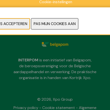
Cookie-instellingen
Zondag 29 november 2026
Maandag 30 november 2026
Dinsdag 1 december 2026
telkens van 09:30 tot 18:00
INTERPOM
is een initiatief van Belgapom,
de beroepsvereniging voor de Belgische
aardappelhandel en verwerking. De praktische
organisatie is in handen van Kortrijk Xpo.
© 2026, Xpo Group
Privacy policy
-
Cookie statement
-
Algemene