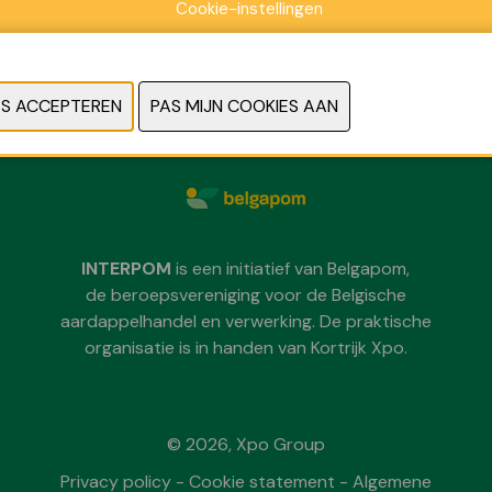
Cookie-instellingen
Zondag 29 november 2026
Maandag 30 november 2026
Dinsdag 1 december 2026
telkens van 09:30 tot 18:00
INTERPOM
is een initiatief van Belgapom,
de beroepsvereniging voor de Belgische
aardappelhandel en verwerking. De praktische
organisatie is in handen van Kortrijk Xpo.
© 2026, Xpo Group
Privacy policy
-
Cookie statement
-
Algemene