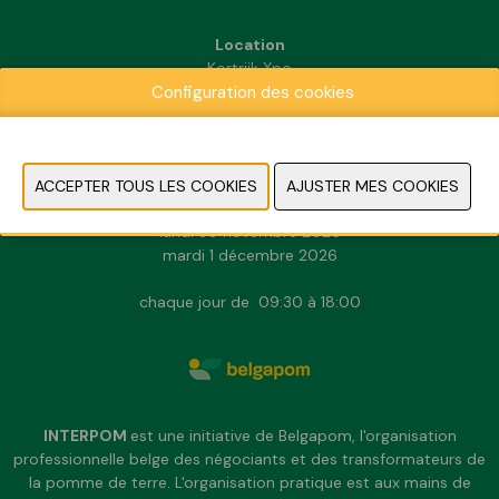
Location
Kortrijk Xpo
Configuration des cookies
Doorniksesteenweg 216
8500 Kortrijk
INFORMATION PRATIQUE
dimanche 29 novembre 2026
lundi 30 novembre 2026
mardi 1 décembre 2026
chaque jour de 09:30 à 18:00
INTERPOM
est une initiative de Belgapom, l'organisation
professionnelle belge des négociants et des transformateurs de
la pomme de terre. L'organisation pratique est aux mains de